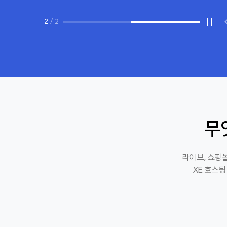
2
/
2
무
라이브, 쇼핑몰
XE 호스