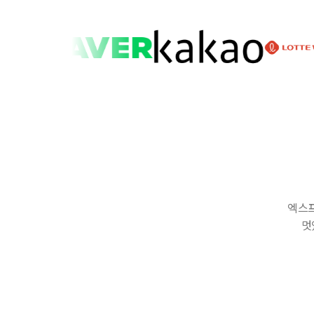
엑스프
멋