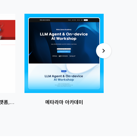
썸네일
썸네일
이미지
이미지
랫폼, 온
메타라마 아카데미
부동
 2.1