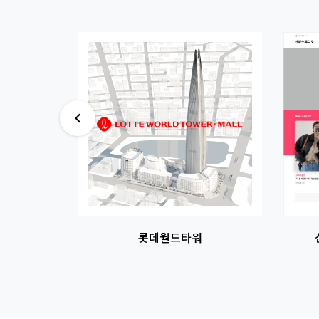
썸네일
썸네일
이미지
이미지
주 카페 중심
롯데월드타워
 개발완