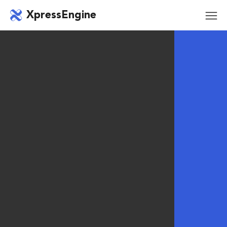
메뉴 건너뛰기
XpressEngine
모바
메뉴
XE에 최적화된 호스팅
신속하고 안정적인 웹호스팅 서비스! 엑스프레스엔진에
최적화된 안정적이고 빠른 호스팅 솔루션입니다.
설치과정 없이 원클릭 무료 자동설치하세요.