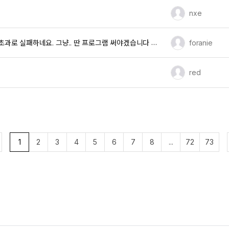
유저 이미지
nxe
유저 이미지
foranie
초과로 실패하네요. 그냥.. 딴 프로그램 써야겠습니다
[2]
유저 이미지
red
1
2
3
4
5
6
7
8
...
72
73