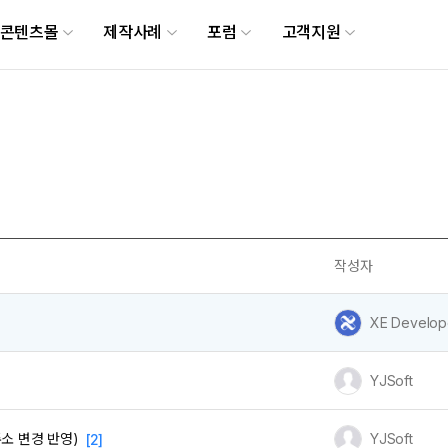
메뉴 건너뛰기
콘텐츠몰
제작사례
포럼
고객지원
작성자
유저 이미지
XE Develop
유저 이미지
YJSoft
유저 이미지
YJSoft
 주소 변경 반영)
[2]