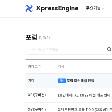
XpressEngine
주요기능
포럼
(1,454)
카테고리
제목
기타
포럼 회원레벨 정책
공지
XE1(구버전)
[보안패치] XE 1.11.22 버전 배포 안내
XE1(구버전)
XE1 우편번호 모듈 1.10.0 (다음 API