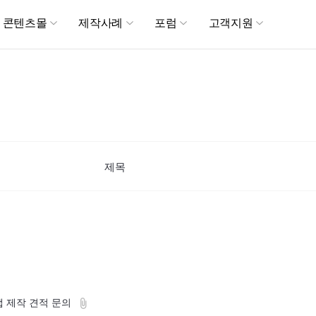
메뉴 건너뛰기
콘텐츠몰
제작사례
포럼
고객지원
제목
f
 앱 제작 견적 문의
i