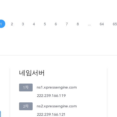
1
2
3
4
5
6
7
8
...
64
65
네임서버
ns1.xpressengine.com
1차
222.239.166.119
ns2.xpressengine.com
2차
222.239.166.121