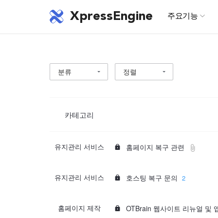
XpressEngine
주요기능
분류
정렬
카테고리
s
f
유지관리 서비스
홈페이지 복구 관련
i
e
l
c
s
e
유지관리 서비스
호스팅 복구 문의
r
2
e
e
c
t
s
홈페이지 제작
OTBrain 웹사이트 리뉴얼 및
r