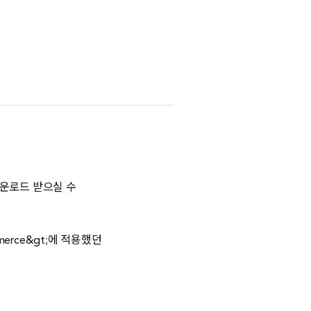
운로드 받으실 수
erce&gt;에 적용했던