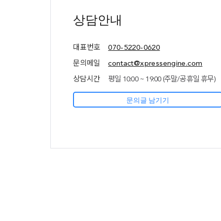
정보
(상담안내,
상담안내
네임서버
정보)
대표번호
070-5220-0620
문의메일
contact@xpressengine.com
상담시간
평일 10:00 ~ 19:00 (주말/공휴일 휴무)
문의글 남기기