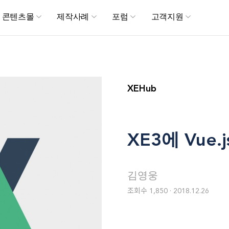
메뉴 건너뛰기
콘텐츠몰
제작사례
포럼
고객지원
XEHub
XE3에 Vue
김영웅
조회수
1,850
2018.12.26