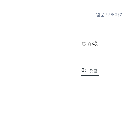
원문 보러가기
share
0
0
개 댓글
추가