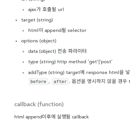
ajax가 호출될 url
target (string)
html이 append될 selector
options (object)
data (object) 전송 파라미터
type (string) http method 'get'|'post'
addType (string) target에 response ht
before
after
,
. 옵션을 명시하지 않을 경우 t
callback (function)
html append이후에 실행될 callback