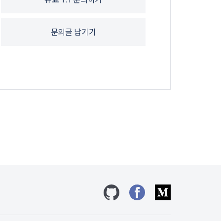
유료 1:1 문의하기
문의글 남기기
깃허브
페이스북
미디엄