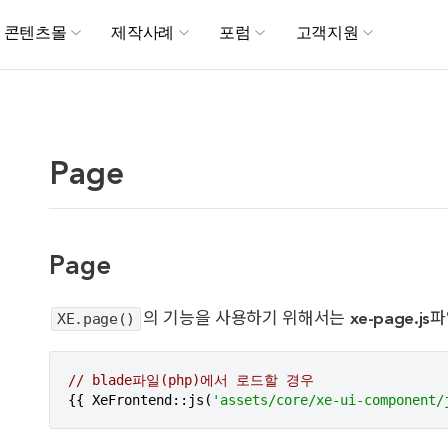
메뉴 건너뛰기
콘텐츠몰
제작사례
포럼
고객지원
Page
Page
XE.page()
의 기능을 사용하기 위해서는
xe-page.js
파
// blade파일(php)에서 로드할 경우
{{ XeFrontend::js(
'assets/core/xe-ui-component/