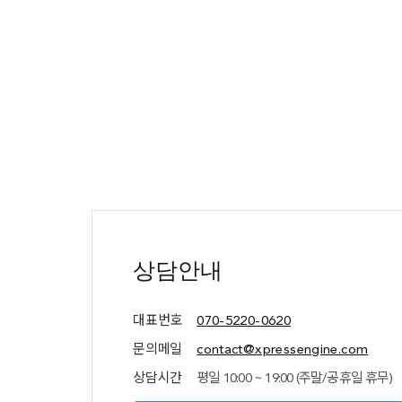
추가
정보
(상담안내,
상담안내
네임서버
정보)
대표번호
070-5220-0620
문의메일
contact@xpressengine.com
상담시간
평일 10:00 ~ 19:00 (주말/공휴일 휴무)