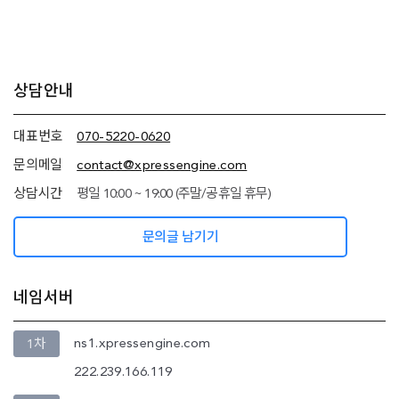
추가
상담안내
정보
(상담안내,
네임서버
대표번호
070-5220-0620
정보)
문의메일
contact@xpressengine.com
상담시간
평일 10:00 ~ 19:00 (주말/공휴일 휴무)
문의글 남기기
네임서버
ns1.xpressengine.com
1차
222.239.166.119