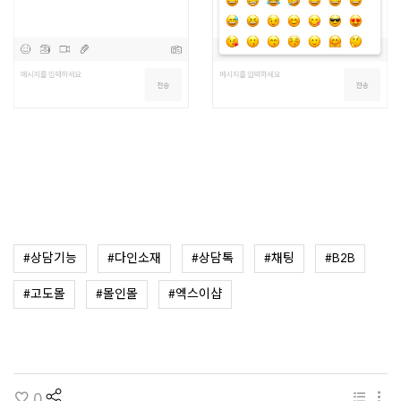
#상담기능
#다인소재
#상담톡
#채팅
#B2B
#고도몰
#몰인몰
#엑스이샵
share
목록
m
0