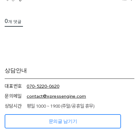
보기
0
개 댓글
추가
상담안내
정보
(상담안내,
네임서버
대표번호
070-5220-0620
정보)
문의메일
contact@xpressengine.com
상담시간
평일 10:00 ~ 19:00 (주말/공휴일 휴무)
문의글 남기기