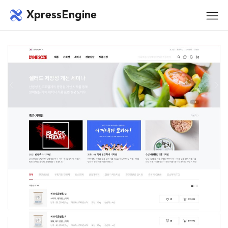
메뉴 건너뛰기
XpressEngine
모바
메뉴