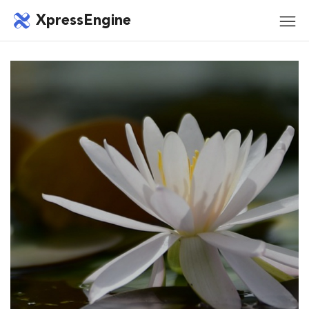
메뉴 건너뛰기
XpressEngine
모바
메뉴