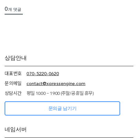
0
개 댓글
추가
상담안내
정보
(상담안내,
네임서버
대표번호
070-5220-0620
정보)
문의메일
contact@xpressengine.com
상담시간
평일 10:00 ~ 19:00 (주말/공휴일 휴무)
문의글 남기기
네임서버