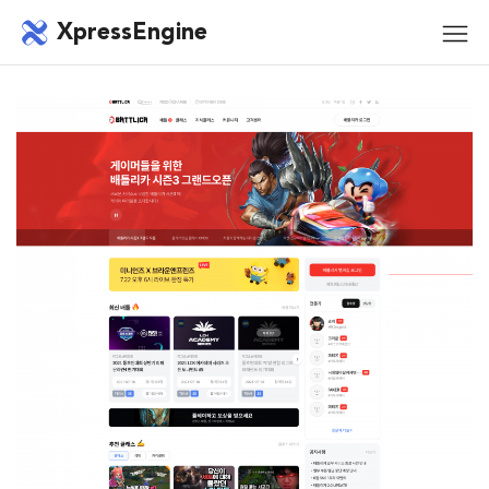
메뉴 건너뛰기
XpressEngine
모바
메뉴