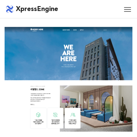
메뉴 건너뛰기
XpressEngine
모바
메뉴