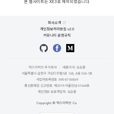
본 웹사이트는 XE3로 제작되었습니다.
회사소개
개인정보처리방침 v2.0
커뮤니티 운영규칙
깃허브
페이스북
미디엄
엑스이허브 주식회사
대표이사: 오승훈
서울특별시 금천구 가산디지털1로 168, A동 506-1호
사업자등록번호: 890-87-00869
통신판매업 신고번호: 제2019-서울강남-01664호
개인정보 보호책임자: 오승훈
Copyright © 엑스이허브 Co.