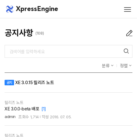
메뉴 건너뛰기
XpressEngine
모바
메뉴
공지사항
(108)
분류
정렬
XE 3.0.15 릴리즈 노트
공지
릴리즈 노트
XE 3.0.0-beta 배포
[1]
admin
조회수
1,714
작성
2016. 07. 05.
릴리즈 노트