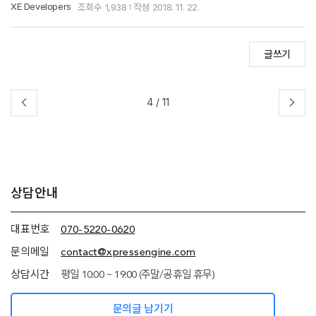
XE Developers
조회수
1,938
작성
2018. 11. 22.
글쓰기
4
/
11
추가
상담안내
정보
(상담안내,
네임서버
대표번호
070-5220-0620
정보)
문의메일
contact@xpressengine.com
상담시간
평일 10:00 ~ 19:00 (주말/공휴일 휴무)
문의글 남기기