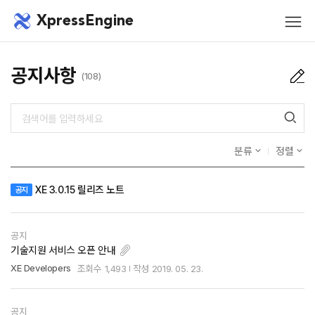
메뉴 건너뛰기
XpressEngine
모바
메뉴
공지사항
(108)
분류
정렬
XE 3.0.15 릴리즈 노트
공지
공지
기술지원 서비스 오픈 안내
XE Developers
조회수
1,493
작성
2019. 05. 23.
공지