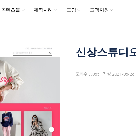
메뉴 건너뛰기
콘텐츠몰
제작사례
포럼
고객지원
신상스튜디오 
조회수
7,065
작성
2021-05-26 