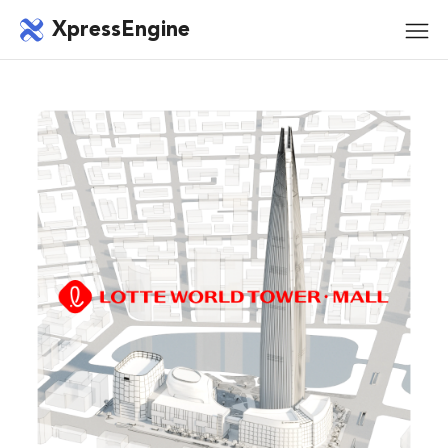
메뉴 건너뛰기
XpressEngine
모바
메뉴