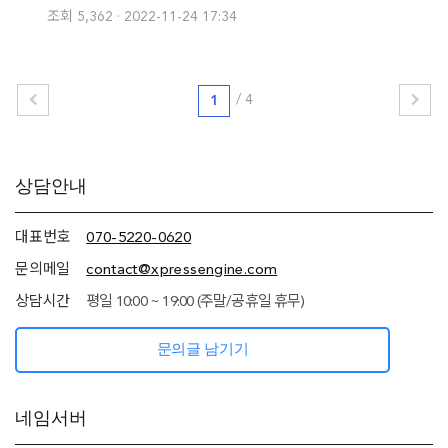
조회 5,362
2022-11-24 17:34
/
4
1
추가
상담안내
정보
(상담안내,
네임서버
대표번호
070-5220-0620
정보)
문의메일
contact@xpressengine.com
상담시간
평일 10:00 ~ 19:00 (주말/공휴일 휴무)
문의글 남기기
네임서버