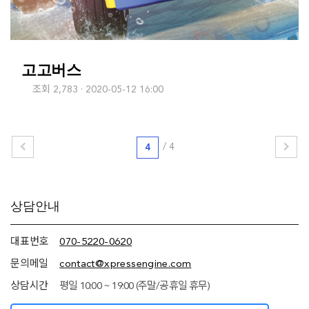
고고버스
조회 2,783
2020-05-12 16:00
/
4
4
추가
상담안내
정보
(상담안내,
네임서버
대표번호
070-5220-0620
정보)
문의메일
contact@xpressengine.com
상담시간
평일 10:00 ~ 19:00 (주말/공휴일 휴무)