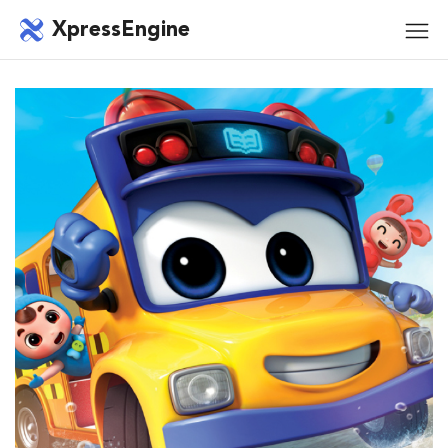
메뉴 건너뛰기
XpressEngine
모바
메뉴