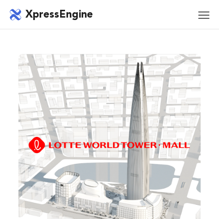
메뉴 건너뛰기
XpressEngine
모바
메뉴