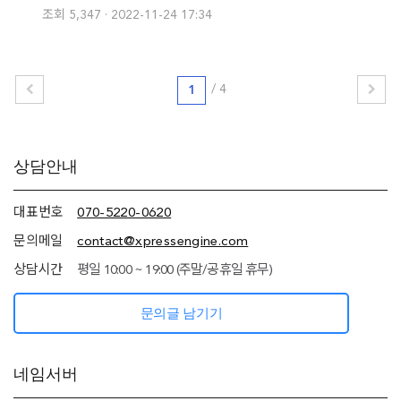
조회 5,347
2022-11-24 17:34
/
4
1
추가
상담안내
정보
(상담안내,
네임서버
대표번호
070-5220-0620
정보)
문의메일
contact@xpressengine.com
상담시간
평일 10:00 ~ 19:00 (주말/공휴일 휴무)
문의글 남기기
네임서버