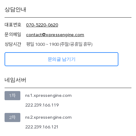
추가
상담안내
정보
(상담안내,
네임서버
대표번호
070-5220-0620
정보)
문의메일
contact@xpressengine.com
상담시간
평일 10:00 ~ 19:00 (주말/공휴일 휴무)
문의글 남기기
네임서버
ns1.xpressengine.com
1차
222.239.166.119
ns2.xpressengine.com
2차
222.239.166.121