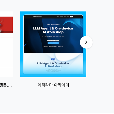
썸네일
썸네일
이미지
이미지
랫폼, 온
메타라마 아카데미
부동
 2.1