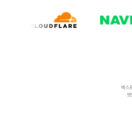
엑스프
멋