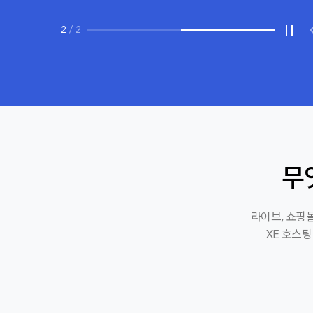
2
/
2
무
라이브, 쇼핑몰
XE 호스