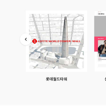
썸네일
썸네일
이미지
이미지
주 카페 중심
롯데월드타워
 개발완