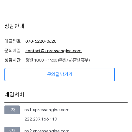
추가
상담안내
정보
(상담안내,
네임서버
대표번호
070-5220-0620
정보)
문의메일
contact@xpressengine.com
상담시간
평일 10:00 ~ 19:00 (주말/공휴일 휴무)
문의글 남기기
네임서버
ns1.xpressengine.com
1차
222.239.166.119
ns2.xpressengine.com
2차