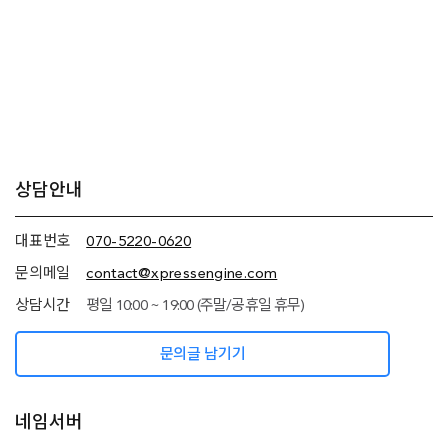
추가
상담안내
정보
(상담안내,
네임서버
대표번호
070-5220-0620
정보)
문의메일
contact@xpressengine.com
상담시간
평일 10:00 ~ 19:00 (주말/공휴일 휴무)
문의글 남기기
네임서버